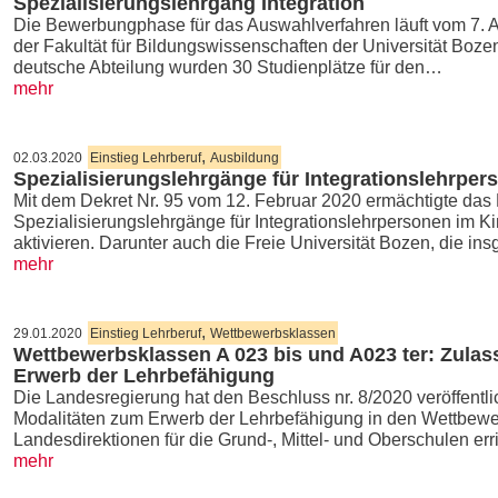
Spezialisierungslehrgang Integration
Die Bewerbungphase für das Auswahlverfahren läuft vom 7. Apr
der Fakultät für Bildungswissenschaften der Universität Bozen 
deutsche Abteilung wurden 30 Studienplätze für den…
mehr
,
02.03.2020
Einstieg Lehrberuf
Ausbildung
Spezialisierungslehrgänge für Integrationslehrper
Mit dem Dekret Nr. 95 vom 12. Februar 2020 ermächtigte das 
Spezialisierungslehrgänge für Integrationslehrpersonen im K
aktivieren. Darunter auch die Freie Universität Bozen, die i
mehr
,
29.01.2020
Einstieg Lehrberuf
Wettbewerbsklassen
Wettbewerbsklassen A 023 bis und A023 ter: Zula
Erwerb der Lehrbefähigung
Die Landesregierung hat den Beschluss nr. 8/2020 veröffentl
Modalitäten zum Erwerb der Lehrbefähigung in den Wettbewer
Landesdirektionen für die Grund-, Mittel- und Oberschulen er
mehr