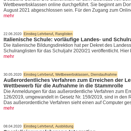
Wettbewerbsklassen online durchgeführt. Sie beginnt am Donn
August 2021 abgeschlossen sein. Für den Zugang zum Onli
mehr
,
22.06.2020
Einstieg Lehrberuf
Ranglisten
Italienische Schule: vorläufige Landes- und Schulr
Die italienische Bildungsdirektion hat per Dekret des Landes
Schulranglisten für das Schuljahr 2020/21 veröffentlicht. Hie
mehr
,
,
30.05.2020
Einstieg Lehrberuf
Wettbewerbsklassen
Dienstaufnahme
Außerordentliches Verfahren zum Erreichen der Le
Wettbewerb für die Aufnahme in die Stammrolle
Die Anmeldungen für das außerordentliche Verfahren zum Err
126/2019, umgewandelt in Gesetz Nr. 159/2019, sind in den 
Das außerordentliche Verfahren sieht einen auf Computer ge
mehr
,
08.04.2020
Einstieg Lehrberuf
Ausbildung