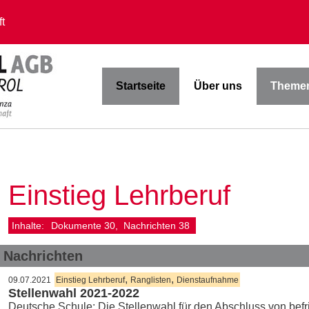
t
Startseite
Über uns
Themen
Einstieg Lehrberuf
Inhalte:
Dokumente
30
Nachrichten
38
Nachrichten
,
,
09.07.2021
Einstieg Lehrberuf
Ranglisten
Dienstaufnahme
Stellenwahl 2021-2022
Deutsche Schule: Die Stellenwahl für den Abschluss von befris