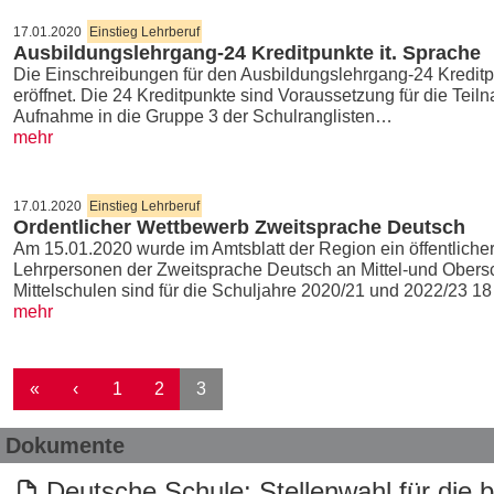
17.01.2020
Einstieg Lehrberuf
Ausbildungslehrgang-24 Kreditpunkte it. Sprache
Die Einschreibungen für den Ausbildungslehrgang-24 Kreditpu
eröffnet. Die 24 Kreditpunkte sind Voraussetzung für die Tei
Aufnahme in die Gruppe 3 der Schulranglisten…
mehr
17.01.2020
Einstieg Lehrberuf
Ordentlicher Wettbewerb Zweitsprache Deutsch
Am 15.01.2020 wurde im Amtsblatt der Region ein öffentliche
Lehrpersonen der Zweitsprache Deutsch an Mittel-und Obersc
Mittelschulen sind für die Schuljahre 2020/21 und 2022/23 18
mehr
Seitennummerierung
Erste Seite
Vorherige Seite
«
‹
1
2
3
Dokumente
Deutsche Schule: Stellenwahl für die b