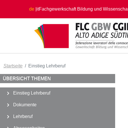
Direkt zum Inhalt
de
it
Fachgewerkschaft Bildung und Wissenschaf
Startseite
Einstieg Lehrberuf
ÜBERSICHT THEMEN
Einstieg Lehrberuf
Dokumente
Lehrberuf