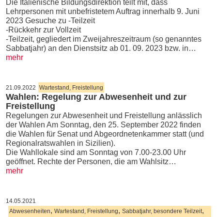
Die Italienische Bildungsdirektion teilt mit, dass
Lehrpersonen mit unbefristetem Auftrag innerhalb 9. Juni
2023 Gesuche zu -Teilzeit
-Rückkehr zur Vollzeit
-Teilzeit, gegliedert im Zweijahreszeitraum (so genanntes
Sabbatjahr) an den Dienstsitz ab 01. 09. 2023 bzw. in…
mehr
21.09.2022
Wartestand, Freistellung
Wahlen: Regelung zur Abwesenheit und zur
Freistellung
Regelungen zur Abwesenheit und Freistellung anlässlich
der Wahlen Am Sonntag, den 25. September 2022 finden
die Wahlen für Senat und Abgeordnetenkammer statt (und
Regionalratswahlen in Sizilien).
Die Wahllokale sind am Sonntag von 7.00-23.00 Uhr
geöffnet. Rechte der Personen, die am Wahlsitz…
mehr
14.05.2021
,
,
,
Abwesenheiten
Wartestand, Freistellung
Sabbatjahr, besondere Teilzeit