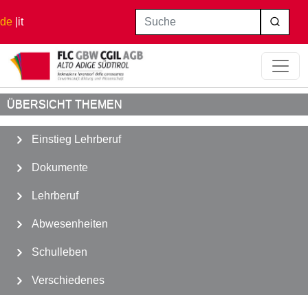
Direkt zum Inhalt
Suche
de
it
Startseite
Abwesenheiten
Wartestand, Freistellung
ÜBERSICHT THEMEN
Einstieg Lehrberuf
Dokumente
Lehrberuf
Abwesenheiten
Schulleben
Verschiedenes