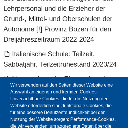
Lehrpersonal und die Erzieher der
Grund-, Mittel- und Oberschulen der
Autonome [!] Provinz Bozen für den
Dreijahreszeitraum 2022-2024
Italienische Schule: Teilzeit,
Sabbatjahr, Teilzeitruhestand 2023/24
Neuregelung der Elternzeit und
Wir verwenden auf den Seiten dieser Website eine
anderer Abwesenheiten (2025)
Auswahl an eigenen und fremden Cookies:
Unverzichtbare Cookies, die für die Nutzung der
Deutsche Schule: Sabbatjahr;
Website erforderlich sind; funktionale Cookies, die
Freistellungen gemäß Gesetz Nr.
für eine bessere Benutzerfreundlichkeit bei der
Nutzung der Website sorgen; Performance-Cookies,
104/92 mit Beansprechung in Stunden
die wir verwenden, um aggregierte Daten über die