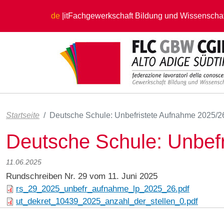
Direkt zum Inhalt
de
it
Fachgewerkschaft Bildung und Wissenschaf
Startseite
Deutsche Schule: Unbefristete Aufnahme 2025/2
Deutsche Schule: Unbef
11.06.2025
Rundschreiben Nr. 29 vom 11. Juni 2025
rs_29_2025_unbefr_aufnahme_lp_2025_26.pdf
ut_dekret_10439_2025_anzahl_der_stellen_0.pdf