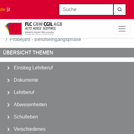
Direkt zum Inhalt
Suche
de
it
Startseite
Einstieg Lehrberuf
Probejahr - Berufseingangsphase
ÜBERSICHT THEMEN
Einstieg Lehrberuf
Dokumente
Lehrberuf
Abwesenheiten
Schulleben
Verschiedenes