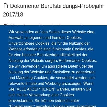
Dokumente Berufsbildungs-Probejahr
2017/18
Unterlagen Berufseingangsphase
Wir verwenden auf den Seiten dieser Website eine
2017/18 Documenti periodo di
Auswahl an eigenen und fremden Cookies:
inserimento professionale
Unverzichtbare Cookies, die für die Nutzung der
Website erforderlich sind; funktionale Cookies, die
Delibera 10/2017 anno di
für eine bessere Benutzerfreundlichkeit bei der
Nutzung der Website sorgen; Performance-Cookies,
prova/formazion Beschluss Probe-
die wir verwenden, um aggregierte Daten über die
Berufsbildung 2017
Nutzung der Website und Statistiken zu generieren;
und Marketing-Cookies, die verwendet werden, um
relevante Inhalte und Werbung anzuzeigen. Wenn
Mitteilung Schulamt Berufsbildung-
Sie "ALLE AKZEPTIEREN" wählen, erklären Sie
und Probejahr 2016/17
sich mit der Verwendung aller Cookies
einverstanden. Sie können jederzeit unter
modulo autocertificazione immessi in
"Einstellungen" einzelne Cookie-Typen akzeptieren