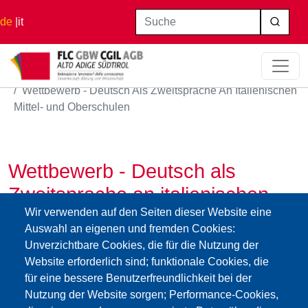
Direkt zum Inhalt
Suche
de
it
Startseite
Wettbewerb - Deutsch Als Zweitsprache An Italienischen
Mittel- und Oberschulen
Wettbewerb - Deutsch als
Zweitsprache an italienischen
Wir verwenden auf den Seiten dieser Website eine
Mittel- und Oberschulen
Auswahl an eigenen und fremden Cookies:
16.12.2021
Unverzichtbare Cookies, die für die Nutzung der
Einreichetermin für die Gesuche: 14. Jänner 2022, 24:00
Website erforderlich sind; funktionale Cookies, die
Uhr.
für eine bessere Benutzerfreundlichkeit bei der
bando_tedesco_l2_-_bollettino.pdf
Nutzung der Website sorgen; Performance-Cookies,