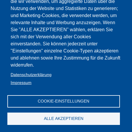
modulo_domanda_tl2_de.pdf
die wir verwenden, um aggregierte Daten über die
Nutzung der Website und Statistiken zu generieren;
und Marketing-Cookies, die verwendet werden, um
Impressum
Web-
GBW /
Privacy
Kontakt
relevante Inhalte und Werbung anzuzeigen. Wenn
Seite
:Cookies
FLC - Gewerkschaft Wissenschaft und
Mitglieder
Sie "ALLE AKZEPTIEREN" wählen, erklären Sie
Privacy
Bildung Südtirol
CGIL
sich mit der Verwendung aller Cookies
einverstanden. Sie können jederzeit unter
"Einstellungen" einzelne Cookie-Typen akzeptieren
und ablehnen sowie Ihre Zustimmung für die Zukunft
widerrufen.
Datenschutzerklärung
Impressum
COOKIE-EINSTELLUNGEN
ALLE AKZEPTIEREN