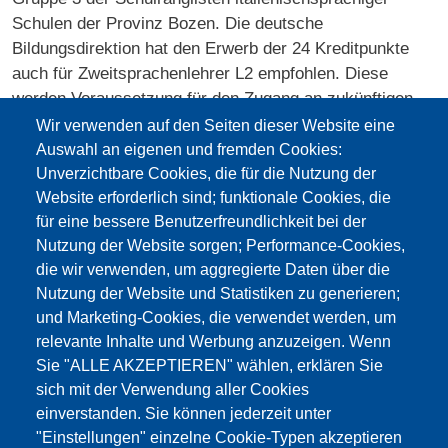
Schulen der Provinz Bozen. Die deutsche
Bildungsdirektion hat den Erwerb der 24 Kreditpunkte
auch für Zweitsprachenlehrer L2 empfohlen. Diese
werden Voraussetzung für den Zugang an zukünftigen
Lehrbefähigungskursen, welche die deutsche
Wir verwenden auf den Seiten dieser Website eine
Bildungsdirektion derzeit plant. Die Voreinschreibungen
Auswahl an eigenen und fremden Cookies:
an der UNIBZ müssen innerhalb 22. Januar 2020
Unverzichtbare Cookies, die für die Nutzung der
gemacht werden. Für genauere Infos siehe die
Website erforderlich sind; funktionale Cookies, die
Homepage der UNIBZ
.
für eine bessere Benutzerfreundlichkeit bei der
Nutzung der Website sorgen; Performance-Cookies,
die wir verwenden, um aggregierte Daten über die
Nutzung der Website und Statistiken zu generieren;
und Marketing-Cookies, die verwendet werden, um
relevante Inhalte und Werbung anzuzeigen. Wenn
Sie "ALLE AKZEPTIEREN" wählen, erklären Sie
sich mit der Verwendung aller Cookies
einverstanden. Sie können jederzeit unter
"Einstellungen" einzelne Cookie-Typen akzeptieren