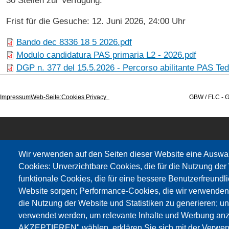
30 Stellen zur Verfügung.
Frist für die Gesuche: 12. Juni 2026, 24:00 Uhr
Bando dec 8336 18 5 2026.pdf
Modulo candidatura PAS primaria L2 - 2026.pdf
DGP n. 377 del 15.5.2026 - Percorso abilitante PAS Te
Impressum
Web-Seite
:Cookies Privacy
GBW / FLC - Gewerkschaft Wi
Wir verwenden auf den Seiten dieser Website eine Auswa
Cookies: Unverzichtbare Cookies, die für die Nutzung der 
funktionale Cookies, die für eine bessere Benutzerfreundli
Website sorgen; Performance-Cookies, die wir verwenden
die Nutzung der Website und Statistiken zu generieren; u
verwendet werden, um relevante Inhalte und Werbung an
AKZEPTIEREN" wählen, erklären Sie sich mit der Verwen