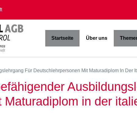
t
Startseite
Über uns
Themen
gslehrgang Für Deutschlehrpersonen Mit Maturadiplom In Der I
rbefähigender Ausbildungs
 Maturadiplom in der ital