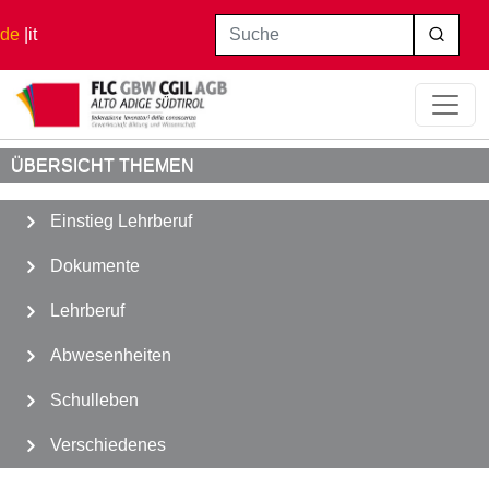
Direkt zum Inhalt
Suche
de
it
Startseite
Lehrberuf
Essensgutscheine
ÜBERSICHT THEMEN
Einstieg Lehrberuf
Dokumente
Lehrberuf
Abwesenheiten
Schulleben
Verschiedenes