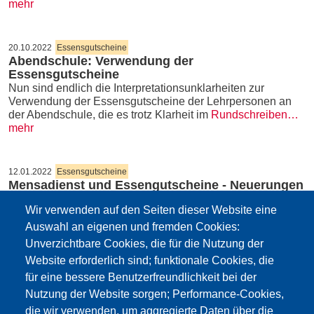
mehr
20.10.2022
Essensgutscheine
Abendschule: Verwendung der
Essensgutscheine
Nun sind endlich die Interpretationsunklarheiten zur
Verwendung der Essensgutscheine der Lehrpersonen an
der Abendschule, die es trotz Klarheit im
Rundschreiben…
mehr
12.01.2022
Essensgutscheine
Mensadienst und Essengutscheine - Neuerungen
(Rundschreiben 23.12.2021)
Wir verwenden auf den Seiten dieser Website eine
Die neue Regelung des Mensadienstes und der
Essengutscheine gilt auch für das Lehrpersonal der
Auswahl an eigenen und fremden Cookies:
staatlichen Schulen Südtirols. Rundschreiben Nr. 20 vom
Unverzichtbare Cookies, die für die Nutzung der
23.12.2021
hier
. Weitere Details und Liste…
Website erforderlich sind; funktionale Cookies, die
mehr
für eine bessere Benutzerfreundlichkeit bei der
Nutzung der Website sorgen; Performance-Cookies,
Dokumente
die wir verwenden, um aggregierte Daten über die