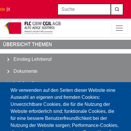
Direkt zum Inhalt
Suche
de
it
Startseite
Lehrberuf
Nebentätigkeit
ÜBERSICHT THEMEN
Einstieg Lehrberuf
Dokumente
Lehrberuf
Wir verwenden auf den Seiten dieser Website eine
Abwesenheiten
Auswahl an eigenen und fremden Cookies:
Unverzichtbare Cookies, die für die Nutzung der
Schulleben
Website erforderlich sind; funktionale Cookies, die
für eine bessere Benutzerfreundlichkeit bei der
Verschiedenes
Nutzung der Website sorgen; Performance-Cookies,