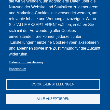
die wir verwenden, um aggregierte Daten über die
Nutzung der Website und Statistiken zu generieren;
Nebentätigkeit
und Marketing-Cookies, die verwendet werden, um
relevante Inhalte und Werbung anzuzeigen. Wenn
Inhalte:
Dokumente
1
Sie "ALLE AKZEPTIEREN" wählen, erklären Sie
Dokumente
sich mit der Verwendung aller Cookies
einverstanden. Sie können jederzeit unter
Lehrpersonal und Nebentätigkeiten.
"Einstellungen" einzelne Cookie-Typen akzeptieren
und ablehnen sowie Ihre Zustimmung für die Zukunft
Normen, Rundschreiben und Formulare
widerrufen.
Datenschutzerklärung
Impressum
Impressum
Web-
GBW /
Privacy
Kontakt
Seite
:Cookies
FLC - Gewerkschaft Wissenschaft und
Mitglieder
Privacy
Bildung Südtirol
CGIL
COOKIE-EINSTELLUNGEN
ALLE AKZEPTIEREN