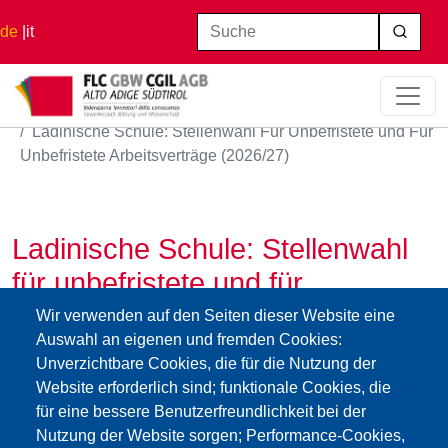
Direkt zum Inhalt
Suche
de
it
Startseite
Ladinische Schule: Stellenwahl Für Unbefristete und Für
Unbefristete Arbeitsverträge (2026/27)
Ladinische Schule: Stellenwahl
für unbefristete und für
unbefristete Arbeitsverträge
Wir verwenden auf den Seiten dieser Website eine
Auswahl an eigenen und fremden Cookies:
(2026/27)
Unverzichtbare Cookies, die für die Nutzung der
26.05.2026
Website erforderlich sind; funktionale Cookies, die
- Stellenwahl für die Stammrollen der Grund-, Mittel- und
für eine bessere Benutzerfreundlichkeit bei der
Nutzung der Website sorgen; Performance-Cookies,
Oberschulen:
Mittwoch, 10. Juni 2026 um 11:00 –