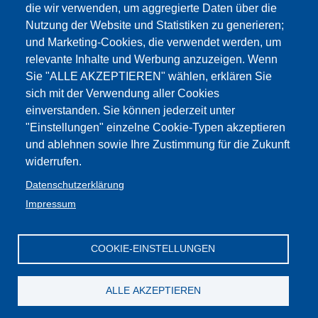
die wir verwenden, um aggregierte Daten über die
15:00 Uhr.
Nutzung der Website und Statistiken zu generieren;
- Stellenwahl für die Supplenzen der Grund-, Mittel- und
und Marketing-Cookies, die verwendet werden, um
Oberschulen, sowie für die Reststunden über 6 h der
relevante Inhalte und Werbung anzuzeigen. Wenn
Mittel- und Oberschulen:
Donnerstag, 11. Juni 2026 um
Sie "ALLE AKZEPTIEREN" wählen, erklären Sie
11:00 – 15:00 Uhr
sich mit der Verwendung aller Cookies
- Stellenwahl für die Wahl der Reststunden für
einverstanden. Sie können jederzeit unter
Integration für ALLE Lehrerinnen und Lehrer der Grund-,
"Einstellungen" einzelne Cookie-Typen akzeptieren
Mittel- und Oberschulen (ohne Vorrang):
Donnerstag,
und ablehnen sowie Ihre Zustimmung für die Zukunft
11. Juni 2026 um 15:30 – 16:00 Uhr
widerrufen.
Alle Operationen werden
online
stattfinden
Datenschutzerklärung
Impressum
Ladinische Schulen - Befristete und unbefristete
Aufnahme.pdf
COOKIE-EINSTELLUNGEN
Impressum
Web-
GBW /
Privacy
Kontakt
Seite
:Cookies
FLC - Gewerkschaft Wissenschaft und
Mitglieder
ALLE AKZEPTIEREN
Privacy
Bildung Südtirol
CGIL