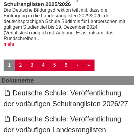
Schulranglisten 2025/2026
Die Deutsche Bildungsdirektion teilt mit, dass die
Eintragung in die Landesranglisten 2025/2026 der
deutschsprachigen Schule Südtirols für Lehrpersonen mit
gültigem Studientitel bis 19. Dezember 2024
(Verfallsfrist) möglich ist. Achtung: Es ist ratsam, das
Rundschreiben…
mehr
Seitennummerierung
Nächste Seite
Letzte Seite
1
2
3
4
5
6
›
»
Dokumente
Deutsche Schule: Veröffentlichung
der vorläufigen Schulranglisten 2026/27
Deutsche Schule: Veröffentlichung
der vorläufigen Landesranglisten