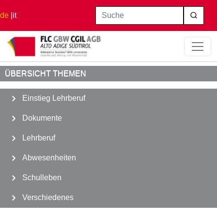
Direkt zum Inhalt
Suche
de
it
Startseite
Einstieg Lehrberuf
Ranglisten
ÜBERSICHT THEMEN
Einstieg Lehrberuf
Dokumente
Lehrberuf
Abwesenheiten
Schulleben
Verschiedenes