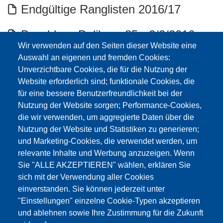
Endgültige Ranglisten 2016/17
Beschluss Delibera 85 - 2/2/2016
Wir verwenden auf den Seiten dieser Website eine
Assunzione/Aufnahme
Auswahl an eigenen und fremden Cookies:
/Ranglisten/Graduatorie
Unverzichtbare Cookies, die für die Nutzung der
Website erforderlich sind; funktionale Cookies, die
Graduatorie 2016/17 intendenza
für eine bessere Benutzerfreundlichkeit bei der
Nutzung der Website sorgen; Performance-Cookies,
ladina - Ranglisten 2016/17 ladinisches
die wir verwenden, um aggregierte Daten über die
Schulamt
Nutzung der Website und Statistiken zu generieren;
und Marketing-Cookies, die verwendet werden, um
relevante Inhalte und Werbung anzuzeigen. Wenn
Definitive Landesranglisten 2015/16
Sie "ALLE AKZEPTIEREN" wählen, erklären Sie
sich mit der Verwendung aller Cookies
Delibera assunzione - Beschluss
einverstanden. Sie können jederzeit unter
Aufnahme n°661 09/06/2015
"Einstellungen" einzelne Cookie-Typen akzeptieren
und ablehnen sowie Ihre Zustimmung für die Zukunft