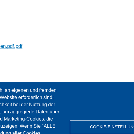
en.pdf.pdf
hl an eigenen und fremden
Website erforderlich sind;
chkeit bei der Nutzung der
, um aggregierte Daten über
nd Marketing-Cookies, die
zuzeigen. Wenn Sie "ALLE
COOKIE-EINSTELLU
dung aller Cookies