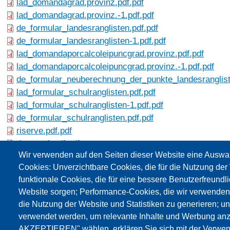
lad_domandagrad.provinz.pdf.pdf
lad_domandagrad.provinz.-1.pdf.pdf
de_formular_landesranglisten.pdf.pdf
de_formular_landesranglisten-1.pdf.pdf
lad_domandaporcalcoleipuncgrad.provinz.pdf.pdf
lad_domandaporcalcoleipuncgrad.provinz.-1.pdf.pdf
de_formular_neuberechnung_der_punkte_landesranglist
lad_formular_schulranglisten.pdf.pdf
lad_formular_schulranglisten-1.pdf.pdf
de_formular_schulranglisten.pdf.pdf
riserve.pdf.pdf
riserve-1.pdf.pdf
Wir verwenden auf den Seiten dieser Website eine Auswa
vorbehalte.pdf.pdf
Cookies: Unverzichtbare Cookies, die für die Nutzung der 
vorbehalte-1.pdf.pdf
funktionale Cookies, die für eine bessere Benutzerfreundli
legge104_1992.pdf.pdf
Website sorgen; Performance-Cookies, die wir verwenden
legge104_1992-1.pdf.pdf
die Nutzung der Website und Statistiken zu generieren; u
gesetz_104_1992.pdf.pdf
verwendet werden, um relevante Inhalte und Werbung an
gesetz_104_1992-1.pdf.pdf
AKZEPTIEREN" wählen, erklären Sie sich mit der Verwen