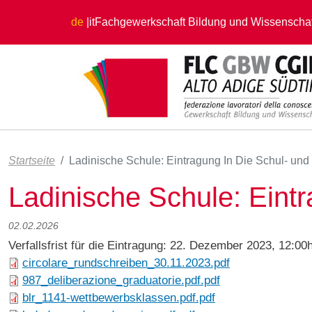
Direkt zum Inhalt
de
it
Fachgewerkschaft Bildung und Wissenschaf
Startseite
Ladinische Schule: Eintragung In Die Schul- und
Ladinische Schule: Eint
02.02.2026
Verfallsfrist für die Eintragung: 22. Dezember 2023, 12:0
circolare_rundschreiben_30.11.2023.pdf
987_deliberazione_graduatorie.pdf.pdf
blr_1141-wettbewerbsklassen.pdf.pdf