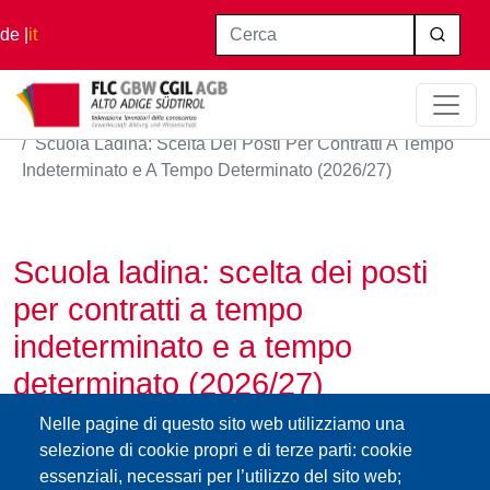
Salta al contenuto principale
Cerca
de
it
Home
Scuola Ladina: Scelta Dei Posti Per Contratti A Tempo
Indeterminato e A Tempo Determinato (2026/27)
Scuola ladina: scelta dei posti
per contratti a tempo
indeterminato e a tempo
determinato (2026/27)
26.05.2026
Nelle pagine di questo sito web utilizziamo una
- Scelta dei posti di ruolo nelle scuole primarie e
selezione di cookie propri e di terze parti: cookie
essenziali, necessari per l’utilizzo del sito web;
secondarie di I e II grado:
mercoledì 10 giugno 2026