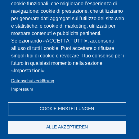
cookie funzionali, che migliorano l’esperienza di
dalle ore 11:00 alle ore 15:00
.
navigazione; cookie di prestazione, che utilizziamo
- Scelta dei posti per i supplenti nelle scuole primarie e
per generare dati aggregati sull’utilizzo del sito web
secondarie, nonché per gli spezzoni oltre le 6 ore nelle
e statistiche; e cookie di marketing, utilizzati per
secondarie di I e II grado:
giovedì 11 giugno 2026 dalle
mostrare contenuti e pubblicità pertinenti.
ore 11:00 alle ore 15:00
Selezionando «ACCETTA TUTTI», acconsenti
- Scelta dei posti per le ore residue di sostegno per
all’uso di tutti i cookie. Puoi accettare o rifiutare
TUTTI gli insegnanti delle scuole primarie e secondarie
singoli tipi di cookie e revocare il tuo consenso per il
di I e II grado senza priorità sul sostegno:
giovedì 11
futuro in qualsiasi momento nella sezione
giugno 2026 dalle ore 15:30 alle ore 16:00
«Impostazioni».
Tutte
le selezioni avverranno on-line.
Datenschutzerklärung
Impressum
Ladinische Schulen - Befristete und unbefristete
Aufnahme.pdf
COOKIE-EINSTELLUNGEN
Impressum
Web-
FLC /GBW Federazione
Privacy
Contatti
Seite
:Cookies
Lavoratori della Conoscenza Alto Adige
iscritti
ALLE AKZEPTIEREN
Privacy
CGIL