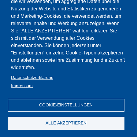
Infos
hier
die wir verwenden, um aggregierte Daten über die
Nutzung der Website und Statistiken zu generieren;
und Marketing-Cookies, die verwendet werden, um
Impressum
Web-
GBW /
Privacy
Kontakt
relevante Inhalte und Werbung anzuzeigen. Wenn
Seite
:Cookies
FLC - Gewerkschaft Wissenschaft und
Mitglieder
Sie "ALLE AKZEPTIEREN" wählen, erklären Sie
Privacy
Bildung Südtirol
CGIL
sich mit der Verwendung aller Cookies
einverstanden. Sie können jederzeit unter
"Einstellungen" einzelne Cookie-Typen akzeptieren
und ablehnen sowie Ihre Zustimmung für die Zukunft
widerrufen.
Datenschutzerklärung
Impressum
COOKIE-EINSTELLUNGEN
ALLE AKZEPTIEREN