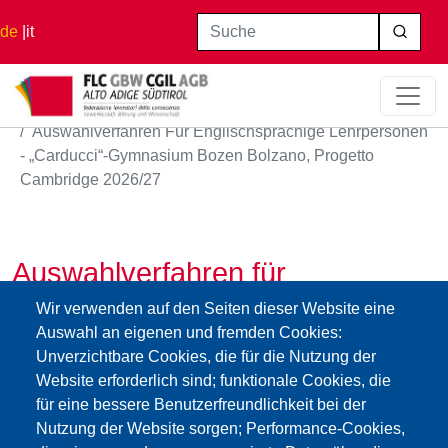
Direkt zum Inhalt
Suche
de
it
Startseite
Auswahlverfahren Für Englischsprachige Lehrpersonen
- „Carducci“-Gymnasium Bozen Bolzano, Progetto
Cambridge 2026/27
Auswahlverfahren für
englischsprachige Lehrpersonen
Wir verwenden auf den Seiten dieser Website eine
Auswahl an eigenen und fremden Cookies:
- „Carducci“-Gymnasium Bozen
Unverzichtbare Cookies, die für die Nutzung der
Bolzano, progetto Cambridge
Website erforderlich sind; funktionale Cookies, die
2026/27
für eine bessere Benutzerfreundlichkeit bei der
Nutzung der Website sorgen; Performance-Cookies,