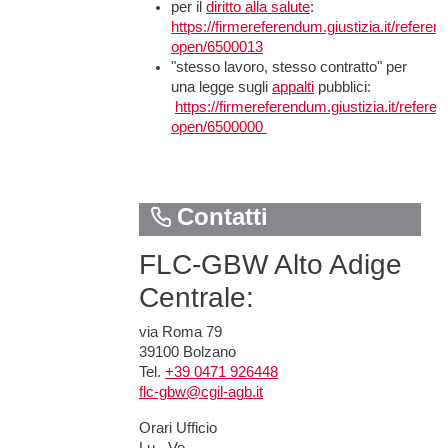
per il
diritto alla salute
:
https://firmereferendum.giustizia.it/refere
l servizio
open/6500013
"stesso lavoro, stesso contratto" per
una legge sugli
appalti
pubblici:
https://firmereferendum.giustizia.it/refere
open/6500000
cadenza
Contatti
 2020 e il
FLC-GBW Alto Adige
Centrale:
via Roma 79
r Tedesco
39100 Bolzano
Tel.
+39 0471 926448
 italiane -
flc-gbw@cgil-agb.it
Orari Ufficio
steri)