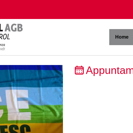
Home
Appuntam
09.08.2026
Scuola italiana: reclam
graduatorie provvisorie
Assegnazioni provvisor
utilizzazioni