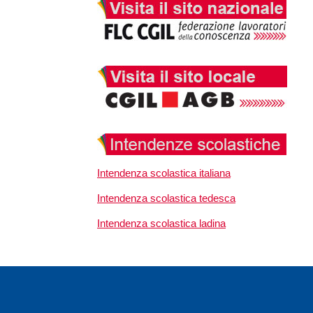
Intendenza scolastica italiana
Intendenza scolastica tedesca
Intendenza scolastica ladina