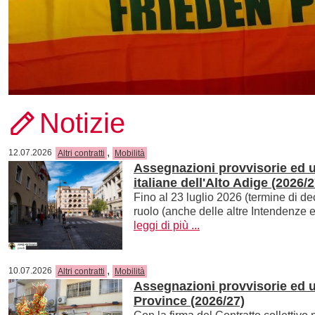
Notizie
,
12.07.2026
Altri contratti
Mobilità
Assegnazioni provvisorie ed ut
italiane dell'Alto Adige (2026/2
Fino al 23 luglio 2026 (termine di d
ruolo (anche delle altre Intendenze 
leggi di più ...
,
10.07.2026
Altri contratti
Mobilità
Assegnazioni provvisorie ed ut
Province (2026/27)