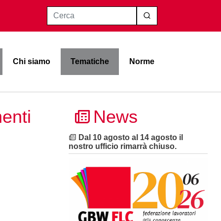
Cerca
Chi siamo
Tematiche
Norme
enti
News
Dal 10 agosto al 14 agosto il
nostro ufficio rimarrà chiuso.
o avverso
 per
ie ed