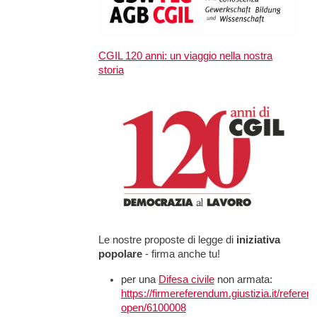
CGIL 120 anni: un viaggio nella nostra
ti di
storia
e tedesche
o o dell'
iana:
Le nostre proposte di legge di
iniziativa
torie di
popolare
- firma anche tu!
per una
Difesa civile
non armata:
https://firmereferendum.giustizia.it/refere
open/6100008