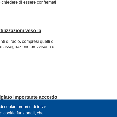
 chiedere di essere confermati
ilizzazioni veso la
ti di ruolo, compresi quelli di
re assegnazione provvisoria o
siglato importante accordo
 oggi un contratto collettivo che
i cookie propri e di terze
li tra 2000 e 6000 euro,
eb; cookie funzionali, che