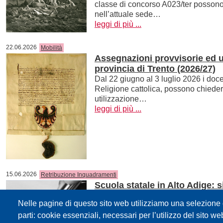
classe di concorso A023/ter possono
nell’attuale sede…
leggi di più ...
22.06.2026
Mobilità
Assegnazioni provvisorie ed ut
provincia di Trento (2026/27)
Dal 22 giugno al 3 luglio 2026 i docen
Religione cattolica, possono chiede
utilizzazione…
leggi di più ...
15.06.2026
Retribuzione Inquadramenti
Scuola statale in Alto Adige: 
I sindacati della scuola hanno siglato
Nelle pagine di questo sito web utilizziamo una selezione d
prevede aumenti lordi annui struttura
secondo l’…
parti: cookie essenziali, necessari per l’utilizzo del sito w