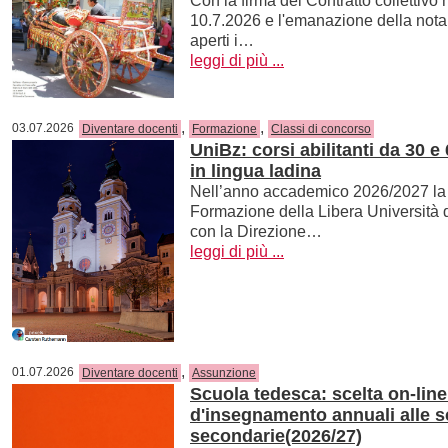
Con la firma del Contratto collettivo 
10.7.2026 e l'emanazione della nota m
aperti i…
leggi di più ...
,
,
03.07.2026
Diventare docenti
Formazione
Classi di concorso
UniBz: corsi abilitanti da 30 
in lingua ladina
Nell’anno accademico 2026/2027 la 
Formazione della Libera Università 
con la Direzione…
leggi di più ...
,
01.07.2026
Diventare docenti
Assunzione
Scuola tedesca: scelta on-line
d'insegnamento annuali alle s
secondarie(2026/27)