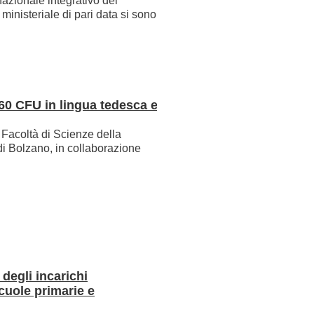
nazionale integrativo del
31.08.2026
inisteriale di pari data si sono
Domanda cessazione da
"A.PE. sociale"
31.12.2027
e 60 CFU in lingua tedesca e
Incentivo nuovi nati: s
Facoltà di Scienze della
di Bolzano, in collaborazione
domanda per i nati tra il
2024
30.04.2029
Percorso abilitante pe
L2 nelle scuole primarie
 degli incarichi
scioglimento di riserva
cuole primarie e
(riconoscimento titoli e