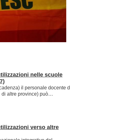
10.08.2026
Percorsi abilitanti docen
Religione delle primari
e ladine - termine per la
conclusione del contratt
accordo di tirocinio
ilizzazioni nelle scuole
7)
31.08.2026
ecadenza) il personale docente di
e di altre province) può…
Graduatorie scuola ital
termine per effettiva
cancellazione da gradua
altra provincia
ilizzazioni verso altre