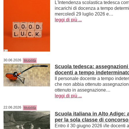
L'Intendenza scolastica tedesca com
incarichi di docenza a tempo determ
mercoledì 29 luglio 2026 e…
leggi di più ...
30.06.2026
Mobilità
Scuola tedesca: assegnazioni p
docenti a tempo indeterminato
Il personale docente a tempo indete
che non abbia ottenuto assegnazion
ottenuto in assegnazione…
leggi di più ...
22.06.2026
Mobilità
Scuola italiana in Alto Adige:
per la sola classe di concorso
Entro il 30 giugno 2026 i/le docenti