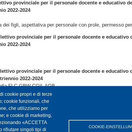
lettivo provinciale per il personale docente e educativo 
nio 2022-2024
a dei figli, aspettativa per personale con prole, permesso per
llettivo provinciale per il personale docente e educativo
nio 2022-2024
llettivo provinciale per il personale docente e educativo
triennio 2022-2024
alla FLC GBW CGIL AGB
nitaria integrativa; abbonamento mezzi pubblici
i cookie propri e di terze
eb; cookie funzionali, che
ciale per il personale docente e educativo delle scuole p
one, che utilizziamo per
che; e cookie di marketing,
. Selezionando «ACCETTA
ovinciale, maggiorazione dell'indennità provinciale per differ
COOKIE-EINSTELLU
rifiutare singoli tipi di