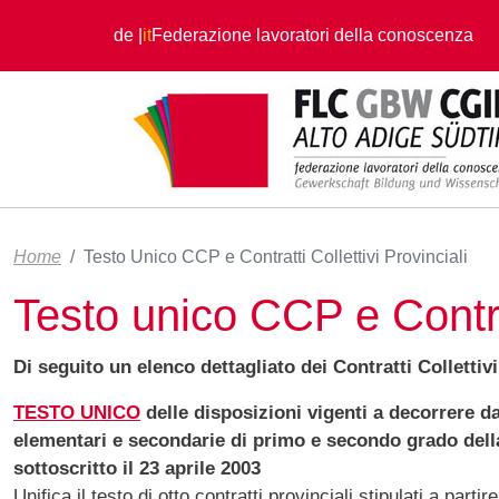
Salta al contenuto principale
de
it
Federazione lavoratori della conoscenza
Home
Testo Unico CCP e Contratti Collettivi Provinciali
Testo unico CCP e Contratt
Di seguito un elenco dettagliato dei Contratti Collettivi
TESTO UNICO
delle disposizioni vigenti a decorrere da
elementari e secondarie di primo e secondo grado dell
sottoscritto il 23 aprile 2003
Unifica il testo di otto contratti provinciali stipulati a par