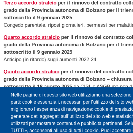
Terzo accordo stralcio
per il rinnovo del contratto col
grado della Provincia autonoma di Bolzano per il trien
sottoscritto il 9 gennaio 2025
Congedo parentale, riposi giornalieri, permessi per malatti
Quarto accordo stralcio
per il rinnovo del contratto co
grado della Provincia autonoma di Bolzano per il trien
sottoscritto il 9 gennaio 2025
Anticipo (in ritardo) sugli aumenti 2022-24
Quinto accordo stralcio
per il rinnovo del contratto co
grado della Provincia autonoma di Bolzano
– chiusura
sottoscritto il 18 agosto 2025
da CISL e ASGB ma non d
Anticipo (in ritardo) sugli aumenti 2022-24; assistenza sa
Nelle pagine di questo sito web utilizziamo una selezione d
parti: cookie essenziali, necessari per l’utilizzo del sito w
Accordo
per il rinnovo del contratto collettivo provin
migliorano l’esperienza di navigazione; cookie di prestazi
Provincia autonoma di Bolzano per il triennio 2025-27
generare dati aggregati sull’utilizzo del sito web e statisti
sottoscritto il 4 novembre 2025
utilizzati per mostrare contenuti e pubblicità pertinenti
Adeguamento stipendiale all'inflazione 2022/24, indennità pr
TUTTI», acconsenti all’uso di tutti i cookie. Puoi accettare o 