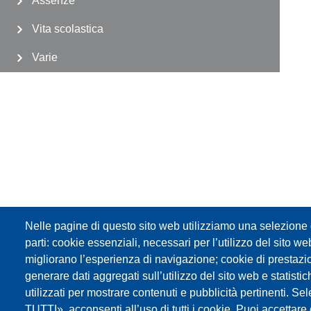
Assenze
Vita scolastica
Varie
Nelle pagine di questo sito web utilizziamo una selezione d
parti: cookie essenziali, necessari per l’utilizzo del sito w
migliorano l’esperienza di navigazione; cookie di prestazi
generare dati aggregati sull’utilizzo del sito web e statisti
Impressum
Web-Seite
:Cookies Privacy
FLC /GBW Federazione Lavoratori d
utilizzati per mostrare contenuti e pubblicità pertinenti
TUTTI», acconsenti all’uso di tutti i cookie. Puoi accettare o 