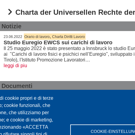
Charta der Universellen Rechte d
Notizie
,
23.06.2022
Orario di lavoro
Charta Diritti Lavoro
Studio Euregio EWCS sui carichi di lavoro
Il 25 maggio 2022 è stato presentato a Innsbruck lo studio 
ai "Carichi di lavoro fisici e psichici nell’Euregio", sviluppato
Tirolo), l'Istituto Promozione Lavoratori…
leggi di piu
Documenti
Carta dei Diritti Universali del Lavoro
i cookie propri e di terze
eb; cookie funzionali, che
one, che utilizziamo per
che; e cookie di marketing,
ella Conoscenza Alto Adige
. Selezionando «ACCETTA
COOKIE-EINSTELLU
rifiutare singoli tipi di