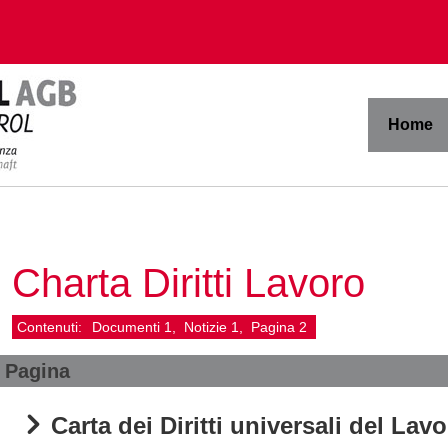
Home
Charta Diritti Lavoro
Contenuti:
Documenti
1
Notizie
1
Pagina
2
Pagina
Carta dei Diritti universali del Lav