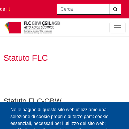
Salta al contenuto principale
Cerca
de
it
Home
Statuto FLC
Statuto FLC
Statuto FLC-GBW
Nelle pagine di questo sito web utilizziamo una
statuto-della-federazione-lavoratori-della-conoscenza-
selezione di cookie propri e di terze parti: cookie
cgil3.pdf
essenziali, necessari per l’utilizzo del sito web;