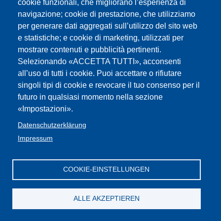
cookie funzionali, che migliorano l’esperienza di
navigazione; cookie di prestazione, che utilizziamo
per generare dati aggregati sull’utilizzo del sito web
e statistiche; e cookie di marketing, utilizzati per
mostrare contenuti e pubblicità pertinenti.
Impressum
Web-
FLC /GBW Federazione
Privacy
Contatti
Seite
:Cookies
Lavoratori della Conoscenza Alto Adige
iscritti
Selezionando «ACCETTA TUTTI», acconsenti
Privacy
CGIL
all’uso di tutti i cookie. Puoi accettare o rifiutare
singoli tipi di cookie e revocare il tuo consenso per il
futuro in qualsiasi momento nella sezione
«Impostazioni».
Datenschutzerklärung
Impressum
COOKIE-EINSTELLUNGEN
ALLE AKZEPTIEREN