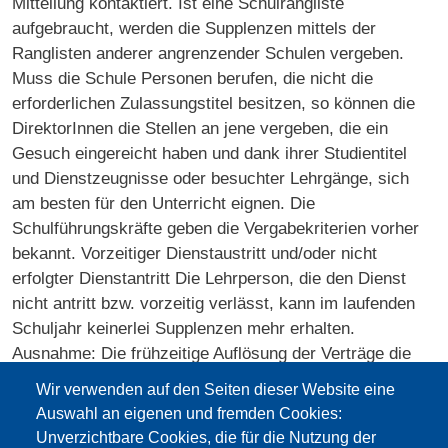
Mitteilung kontaktiert. Ist eine Schulrangliste
aufgebraucht, werden die Supplenzen mittels der
Ranglisten anderer angrenzender Schulen vergeben.
Muss die Schule Personen berufen, die nicht die
erforderlichen Zulassungstitel besitzen, so können die
DirektorInnen die Stellen an jene vergeben, die ein
Gesuch eingereicht haben und dank ihrer Studientitel
und Dienstzeugnisse oder besuchter Lehrgänge, sich
am besten für den Unterricht eignen. Die
Schulführungskräfte geben die Vergabekriterien vorher
bekannt. Vorzeitiger Dienstaustritt und/oder nicht
erfolgter Dienstantritt Die Lehrperson, die den Dienst
nicht antritt bzw. vorzeitig verlässt, kann im laufenden
Schuljahr keinerlei Supplenzen mehr erhalten.
Ausnahme: Die frühzeitige Auflösung der Verträge die
nicht bis Ende des Schuljahrs gehen, ist innerhalb 31.
Wir verwenden auf den Seiten dieser Website eine
Dezember möglich um eine Supplenz bis Ende der
Auswahl an eigenen und fremden Cookies:
didaktischen Tätigkeit anzunehmen. Sommergehalt Dem
Unverzichtbare Cookies, die für die Nutzung der