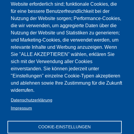
Personal mit zeitlich befristetem Auftrag steht die
Website erforderlich sind; funktionale Cookies, die
Besoldung auch für die Zeit nach dem Ende des
für eine bessere Benutzerfreundlichkeit bei der
Unterrichtes und während der Sommerferien zu, wenn
Nutzung der Website sorgen; Performance-Cookies,
es im Laufe des Schuljahres wenigstens 7 Monate
die wir verwenden, um aggregierte Daten über die
Dienst geleistet hat und am Ende des Unterrichts auf
Nutzung der Website und Statistiken zu generieren;
jeden Fall im Dienst steht. Verlängerung eines
und Marketing-Cookies, die verwendet werden, um
befristeten Vertrages - Didaktische Kontinuität Aus
relevante Inhalte und Werbung anzuzeigen. Wenn
Gründen der didaktischen Kontinuität wird ein Vertrag ab
Sie "ALLE AKZEPTIEREN" wählen, erklären Sie
dem darauf folgenden Tag verlängert, wenn auf eine
sich mit der Verwendung aller Cookies
Abwesenheit der/des Stelleninhabers/In eine weitere
einverstanden. Sie können jederzeit unter
ohne Unterbrechung folgt. Wenn auf zwei aufeinander
"Einstellungen" einzelne Cookie-Typen akzeptieren
und ablehnen sowie Ihre Zustimmung für die Zukunft
folgende Abwesenheiten der/des Stelleninhabers/In
widerrufen.
Feiertage, und/oder schul- oder unterrichtsfreie Tage
fallen und die/der Stelleninhaber/In den Dienst nicht
Datenschutzerklärung
wieder aufnimmt, so wird ebenfalls der Vertrag
Impressum
verlängert.
COOKIE-EINSTELLUNGEN