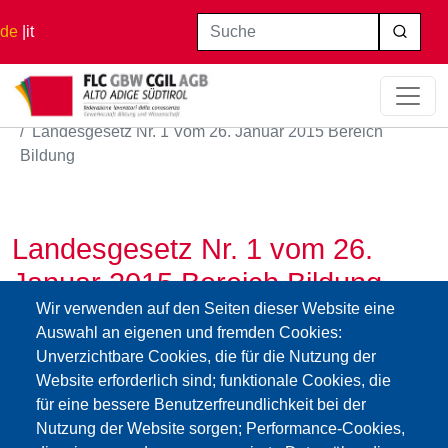
Direkt zum Inhalt
Suche
de
it
Startseite
Landesgesetz Nr. 1 Vom 26. Januar 2015 Bereich
Bildung
Landesgesetz Nr. 1 vom 26.
Januar 2015 Bereich Bildung
Wir verwenden auf den Seiten dieser Website eine
29.07.2015
Auswahl an eigenen und fremden Cookies:
landesgesetz_1_vom_26_1_2015.pdf
Unverzichtbare Cookies, die für die Nutzung der
Website erforderlich sind; funktionale Cookies, die
Impressum
Web-
GBW /
Privacy
Kontakt
für eine bessere Benutzerfreundlichkeit bei der
Seite
:Cookies
FLC - Gewerkschaft Wissenschaft und
Mitglieder
Nutzung der Website sorgen; Performance-Cookies,
Privacy
Bildung Südtirol
CGIL