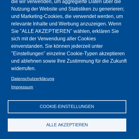
die wir verwenden, um aggregierte Daten über die
Seite
:Cookies
FLC - Gewerkschaft Wissenschaft und
Mitglieder
Privacy
Bildung Südtirol
CGIL
Nutzung der Website und Statistiken zu generieren;
und Marketing-Cookies, die verwendet werden, um
relevante Inhalte und Werbung anzuzeigen. Wenn
Sie "ALLE AKZEPTIEREN" wählen, erklären Sie
sich mit der Verwendung aller Cookies
einverstanden. Sie können jederzeit unter
"Einstellungen" einzelne Cookie-Typen akzeptieren
und ablehnen sowie Ihre Zustimmung für die Zukunft
widerrufen.
Datenschutzerklärung
Impressum
COOKIE-EINSTELLUNGEN
ALLE AKZEPTIEREN