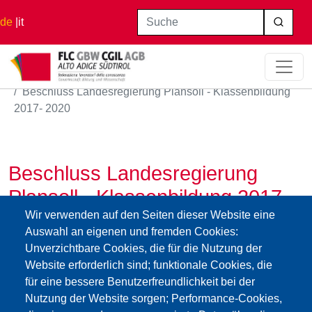
Direkt zum Inhalt
Suche
de
it
Startseite
Beschluss Landesregierung Plansoll - Klassenbildung
2017- 2020
Beschluss Landesregierung
Plansoll - Klassenbildung 2017-
Wir verwenden auf den Seiten dieser Website eine
2020
Auswahl an eigenen und fremden Cookies:
02.02.2026
Unverzichtbare Cookies, die für die Nutzung der
delibera_organici_plansoll_2017_20.pdf
Website erforderlich sind; funktionale Cookies, die
für eine bessere Benutzerfreundlichkeit bei der
Nutzung der Website sorgen; Performance-Cookies,
Impressum
Web-
GBW /
Privacy
Kontakt