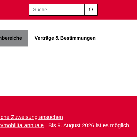
Suche
bereiche
Verträge & Bestimmungen
rische Zuweisung ansuchen
co/mobilita-annuale
. Bis 9. August 2026 ist es möglich,