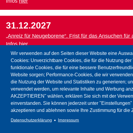
Infos
hier
31.12.2027
„Anreiz für Neugeborene“. Frist für das Ansuchen fü
Infos
hier
Wir verwenden auf den Seiten dieser Website eine Auswa
Cookies: Unverzichtbare Cookies, die für die Nutzung der 
30.04.2029
funktionale Cookies, die für eine bessere Benutzerfreundli
Website sorgen; Performance-Cookies, die wir verwenden
Lehrbefähigender Ausbildungskurs für Deutsch in der 
die Nutzung der Website und Statistiken zu generieren; u
Infos
hier
verwendet werden, um relevante Inhalte und Werbung an
AKZEPTIEREN" wählen, erklären Sie sich mit der Verwen
einverstanden. Sie können jederzeit unter "Einstellungen
akzeptieren und ablehnen sowie Ihre Zustimmung für die Z
Datenschutzerklärung
Impressum
Impressum
Web-Seite
:Cookies Privacy
GBW / FLC - Gewerkschaft Wi