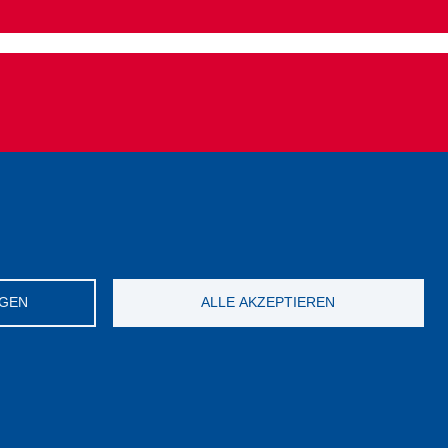
behalte (Anerkennung ausländischer Studientitel)
NGEN
ALLE AKZEPTIEREN
Privacy Mitglieder CGIL
Kontakt