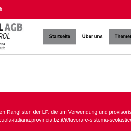
t
Startseite
Über uns
Themen
igen Ranglisten der LP, die um Verwendung und proviso
scuola-italiana.provincia.bz.it/it/lavorare-sistema-scolasti