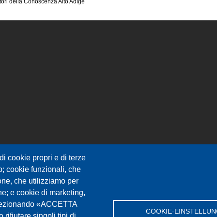
ella Conoscenza Alto Adige
i cookie propri e di terze
eb; cookie funzionali, che
one, che utilizziamo per
che; e cookie di marketing,
. Selezionando «ACCETTA
COOKIE-EINSTELLU
rifiutare singoli tipi di