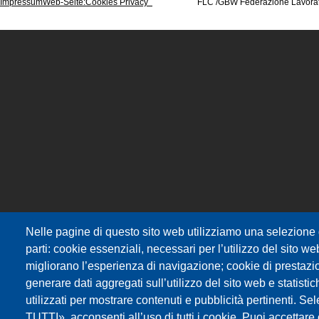
Impressum
Web-Seite
:Cookies Privacy
FLC /GBW Federazione Lavoratori d
Nelle pagine di questo sito web utilizziamo una selezione d
parti: cookie essenziali, necessari per l’utilizzo del sito w
migliorano l’esperienza di navigazione; cookie di prestazi
generare dati aggregati sull’utilizzo del sito web e statisti
utilizzati per mostrare contenuti e pubblicità pertinenti
TUTTI», acconsenti all’uso di tutti i cookie. Puoi accettare o 