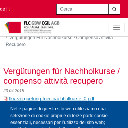
Salta al contenuto principale
Cerca
de
it
Home
Vergütungen Für Nachholkurse / Compenso Attività
Recupero
Vergütungen für Nachholkurse /
compenso attività recupero
23.04.2015
lkv-verguetung-fuer-nachholkurse_0.pdf
Nelle pagine di questo sito web utilizziamo una
Impressum
Web-
FLC /GBW Federazione
Privacy
Contatti
selezione di cookie propri e di terze parti: cookie
Seite
:Cookies
Lavoratori della Conoscenza Alto Adige
iscritti
essenziali, necessari per l’utilizzo del sito web;
Privacy
CGIL