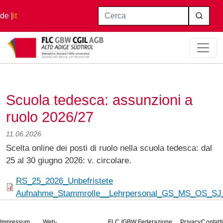
Salta al contenuto principale
Cerca
de
it
Home
Scuola Tedesca: Assunzioni A Ruolo 2026/27
Scuola tedesca: assunzioni a
ruolo 2026/27
11.06.2026
Scelta online dei posti di ruolo nella scuola tedesca: dal
25 al 30 giugno 2026: v. circolare.
RS_25_2026_Unbefristete
Aufnahme_Stammrolle__Lehrpersonal_GS_MS_OS_SJ_
Impressum
Web-
FLC /GBW Federazione
Privacy
Contatti