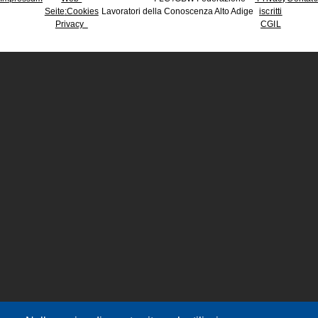
Seite
:Cookies
Lavoratori della Conoscenza Alto Adige
iscritti
Privacy
CGIL