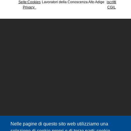
Seite
:Cookies
Lavoratori della Conoscenza Alto Adige
iscritti
Privacy
CGIL
Nelle pagine di questo sito web utilizziamo una
selezione di cookie propri e di terze parti: cookie