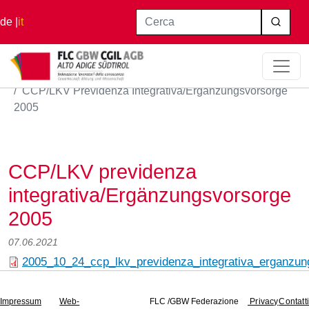
Salta al contenuto principale
Cerca
de
it
Home
CCP/LKV Previdenza Integrativa/Ergänzungsvorsorge
2005
CCP/LKV previdenza
integrativa/Ergänzungsvorsorge
2005
07.06.2021
2005_10_24_ccp_lkv_previdenza_integrativa_erganzun
Impressum
Web-
FLC /GBW Federazione
Privacy
Contatti